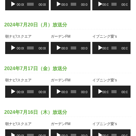
音
音
音
00:00
00:00
00:00
00:00
00:00
00:00
声
声
声
プ
プ
プ
レ
レ
レ
ー
ー
ー
2024年7月20日（月）放送分
ヤ
ヤ
ヤ
ー
ー
ー
朝ナビ!スクエア
ガーデンFM
イブニング愛’s
音
音
音
00:00
00:00
00:00
00:00
00:00
00:00
声
声
声
プ
プ
プ
レ
レ
レ
ー
ー
ー
2024年7月17日（金）放送分
ヤ
ヤ
ヤ
ー
ー
ー
朝ナビ!スクエア
ガーデンFM
イブニング愛’s
音
音
音
00:00
00:00
00:00
00:00
00:00
00:00
声
声
声
プ
プ
プ
レ
レ
レ
ー
ー
ー
2024年7月16日（木）放送分
ヤ
ヤ
ヤ
ー
ー
ー
朝ナビ!スクエア
ガーデンFM
イブニング愛’s
音
音
音
00:00
00:00
00:00
00:00
00:00
00:00