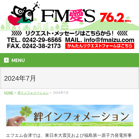
MENU
2024年7月
HOME
»
絆インフォメーション
»
2024年7月
エフエム会津では、東日本大震災および福島第一原子力発電所事