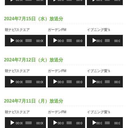
声
声
声
プ
プ
プ
レ
レ
レ
ー
ー
ー
2024年7月15日（水）放送分
ヤ
ヤ
ヤ
ー
ー
ー
朝ナビ!スクエア
ガーデンFM
イブニング愛’s
音
音
音
00:00
00:00
00:00
00:00
00:00
00:00
声
声
声
プ
プ
プ
レ
レ
レ
ー
ー
ー
2024年7月12日（火）放送分
ヤ
ヤ
ヤ
ー
ー
ー
朝ナビ!スクエア
ガーデンFM
イブニング愛’s
音
音
音
00:00
00:00
00:00
00:00
00:00
00:00
声
声
声
プ
プ
プ
レ
レ
レ
ー
ー
ー
2024年7月11日（月）放送分
ヤ
ヤ
ヤ
ー
ー
ー
朝ナビ!スクエア
ガーデンFM
イブニング愛’s
音
音
音
00:00
00:00
00:00
00:00
00:00
00:00
声
声
声