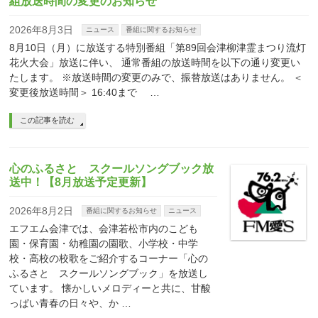
組放送時間の変更のお知らせ
2026年8月3日
ニュース
番組に関するお知らせ
8月10日（月）に放送する特別番組「第89回会津柳津霊まつり流灯
花火大会」放送に伴い、 通常番組の放送時間を以下の通り変更い
たします。 ※放送時間の変更のみで、振替放送はありません。 ＜
変更後放送時間＞ 16:40まで …
この記事を読む
心のふるさと スクールソングブック放
送中！【8月放送予定更新】
2026年8月2日
番組に関するお知らせ
ニュース
エフエム会津では、会津若松市内のこども
園・保育園・幼稚園の園歌、小学校・中学
校・高校の校歌をご紹介するコーナー「心の
ふるさと スクールソングブック」を放送し
ています。 懐かしいメロディーと共に、甘酸
っぱい青春の日々や、か …