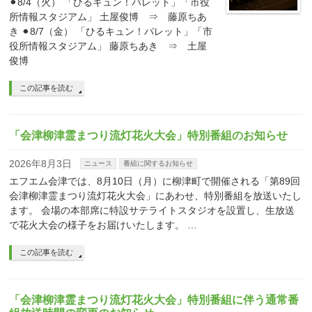
⚫︎8/4（火） 「ひるキュン！パレット」「市役
所情報スタジアム」 土屋俊博 ⇒ 藤原ちあ
き ⚫︎8/7（金） 「ひるキュン！パレット」「市
役所情報スタジアム」 藤原ちあき ⇒ 土屋
俊博
この記事を読む
「会津柳津霊まつり流灯花火大会」特別番組のお知らせ
2026年8月3日
ニュース
番組に関するお知らせ
エフエム会津では、8月10日（月）に柳津町で開催される「第89回
会津柳津霊まつり流灯花火大会」にあわせ、特別番組を放送いたし
ます。 会場の本部席に特設サテライトスタジオを設置し、生放送
で花火大会の様子をお届けいたします。 …
この記事を読む
「会津柳津霊まつり流灯花火大会」特別番組に伴う通常番