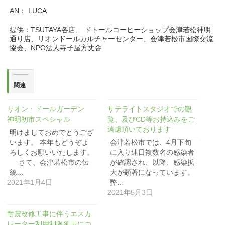
AN： LUCA
提供：TSUTAYA各店、 ドトールコーヒーショップ会津若松神明
通り店、リオンドールカルチャーセンター、会津若松市国際交流
協会、NPO法人寺子屋方丈舎
関連
リオン・ドールガーデン
サテライトスタジオでの観
神明初市スペシャル
覧、及びCD等お持込みをご
遠慮頂いております
明けましておめでとうござ
います。 本年もどうぞよ
会津若松市では、4月下旬
ろしくお願いいたします。
に入り連日複数名の感染者
さて、会津若松市の伝
が確認され、以降、感染拡
統…
大が顕著になっています。
2021年1月4日
弊…
2021年5月3日
耐震改修工事に伴うエスカ
レーター利用制限延長につ