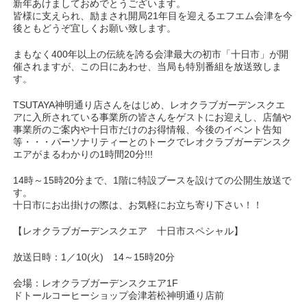
新年あけましておめでとうございます。
皆様に支えられ、励まされ開局21年目を迎えるエフエム会津を今
後ともどうぞ宜しくお願い致します。
まもなく400年以上の伝統を誇る会津最大の初市「十日市」が開
催されますが、この日にあわせ、当局も特別番組を放送致しま
す。
TSUTAYA神明通り店さんをはじめ、レオクラブガーデンスクエ
アに入所されている事業所の皆さんをゲストにお迎えし、店舗や
事業所のご案内や十日市だけのお得情報、今後のイベント告知
等・・・パーソナリティーとのトークでレオクラブガーデンスク
エアがまるわかりの1時間20分!!!
14時～15時20分まで、1階に特設ブースを設けての公開生放送で
す。
十日市にお出掛けの際は、お気軽にお立ち寄り下さい！！
【レオクラブガーデンスクエア 十日市スペシャル】
放送日時：1／10(火) 14～15時20分
会場：レオクラブガーデンスクエア1F
ドトールコーヒーショップ会津若松神明通り店前