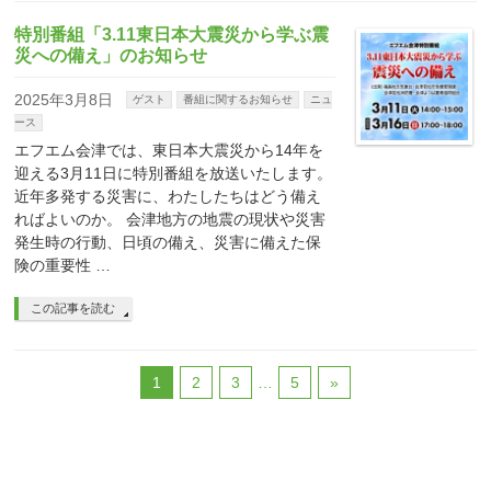
特別番組「3.11東日本大震災から学ぶ震
災への備え」のお知らせ
2025年3月8日
ゲスト
番組に関するお知らせ
ニュ
ース
エフエム会津では、東日本大震災から14年を
迎える3月11日に特別番組を放送いたします。
近年多発する災害に、わたしたちはどう備え
ればよいのか。 会津地方の地震の現状や災害
発生時の行動、日頃の備え、災害に備えた保
険の重要性 …
この記事を読む
1
2
3
…
5
»