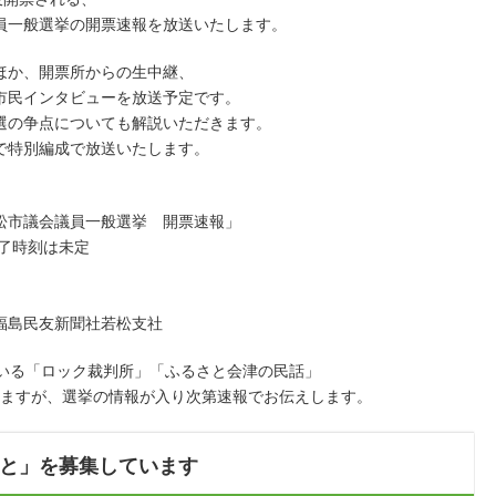
員一般選挙の開票速報を放送いたします。
ほか、開票所からの生中継、
市民インタビューを放送予定です。
選の争点についても解説いただきます。
で特別編成で放送いたします。
議会議員一般選挙 開票速報」
終了時刻は未定
福島民友新聞社若松支社
送している「ロック裁判所」「ふるさと会津の民話」
り放送しますが、選挙の情報が入り次第速報でお伝えします。
と」を募集しています