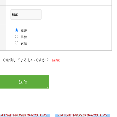
秘密
男性
女性
にて送信してよろしいですか？
（必須）