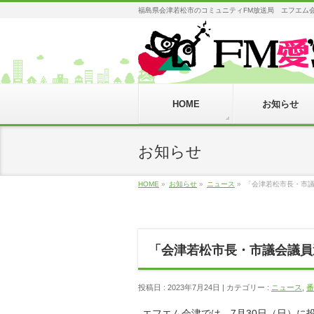
福島県会津若松市のコミュニティFM放送局 エフエム会津 AIZU
HOME
お知らせ
お知らせ
HOME
»
お知らせ
»
ニュース
»
「会津若松市長・市
「会津若松市長・市議会議員
投稿日 : 2023年7月24日
カテゴリー :
ニュース
,
番
エフエム会津では、7月30日（日）に