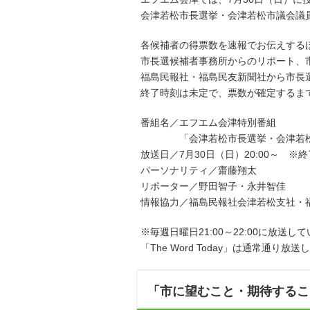
会津若松市長選挙・会津若松市議会議
各候補者の得票数を速報でお伝えする
市長選候補者事務所からのリポート、
福島民報社・福島民友新聞社から市長
終了時刻は未定で、票数が確定するま
番組名／エフエム会津特別番組
「会津若松市長選挙・会津若松市
放送日／7月30日（日）20:00～ ※
パーソナリティ／齋藤翔太
リポーター／野田智子・永井智佳
情報協力／福島民報社会津若松支社・
※毎週日曜日21:00～22:00に放
「The Word Today」は通常通
「市に望むこと・期待するこ