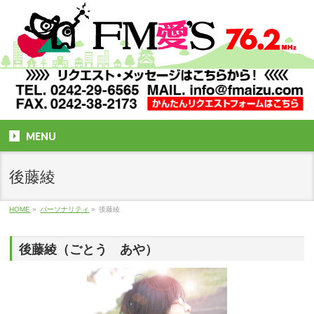
MENU
後藤綾
HOME
»
パーソナリティ
»
後藤綾
後藤綾（ごとう あや）