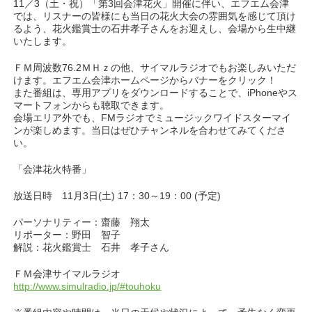
11／3（土・祝）「第3回会津花火」開催に伴い、エフエム会津
では、リスナーの皆様にも当日の花火大会の雰囲気を感じて頂け
るよう、花火鑑賞士の石井孝子さんをお迎えし、会場から生中継
いたします。
ＦＭ周波数76.2ＭＨｚの他、サイマルラジオでもお楽しみいただ
けます。エフエム会津ホームページからバナーをクリック！
また番組は、専用アプリをダウンロードすることで、iPhoneやス
マートフォンからも聴取できます。
会場エリア外でも、FMラジオでミュージックワイドスターマイ
ンが楽しめます。当日はぜひチャンネルを合わせてみてくださ
い。
「会津花火特番」
放送日時 11月3日(土) 17：30～19：00 (予定)
パーソナリティー：齋藤 翔太
リポーター：野田 智子
解説：花火鑑賞士 石井 孝子さん
ＦＭ会津サイマルラジオ
http://www.simulradio.jp/#touhoku