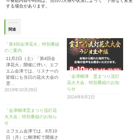
※番組内容や時間は、当日の天候や状況によって 予告なく変更
する場合があります。
関連
「第4回会津花火」特別番組
のご案内
11月2日（土）「第4回会
津花火」開催に伴い、エフ
エム会津では、リスナーの
「会津柳津 霊まつり流灯
皆様にも当日の花火大会の
花火大会」特別番組のお知
雰…
らせ
2019年10月28日
2024年8月2日
「会津柳津霊まつり流灯花
火大会」特別番組のお知ら
せ
エフエム会津では、8月10
日（月）に柳津町で開催さ