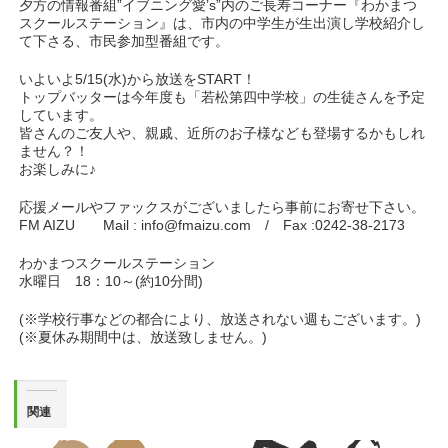
夕方の情報番組”イブニング愛’s”内のご長寿コーナー『わかまつ
スクールステーション』は、市内の中学生が生出演し学校紹介し
て下さる、市民参加型番組です。
いよいよ5/15(水)から放送をSTART！
トップバッターは今年度も「若松第四中学校」の生徒さんを予定
しています。
皆さんのご友人や、親戚、近所のお子様なども登場するかもしれ
ません？！
お楽しみに♪
応援メールやファックスがございましたら事前にお寄せ下さい。
FM AIZU Mail : info@fmaizu.com / Fax :0242-38-2173
わかまつスクールステーション
水曜日 18：10～(約10分間)
(※学校行事などの都合により、放送されない週もございます。)
(※夏休み期間中は、放送致しません。)
関連