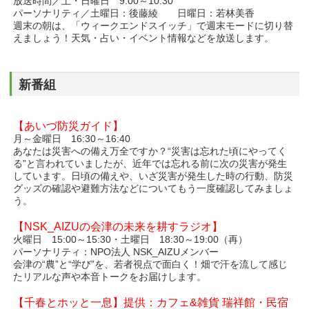
放送時間／土・日曜日 9:00～10:30
パーソナリティ／土曜日：後藤綾 日曜日：若林美香
週末の朝は、「ウィークエンドスイッチ」で週末モードに切り替
えましょう！天気・占い・イベント情報などを放送します。
新番組
【あいづ防災ガイド】
月～金曜日 16:30～16:40
あなたは災害への備え万全ですか？“災害は忘れた頃にやってく
る”と言われていましたが、近年では忘れる前に次の災害が発生
しています。日頃の備えや、いざ災害が発生した時の行動、防災
グッズの確認や避難方法などについてもう一度確認してみましょ
う。
【NSK_AIZUの会津の未来を耕すラジオ】
火曜日 15:00～15:30・土曜日 18:30～19:00（再）
パーソナリティ：NPO法人 NSK_AIZUメンバー
会津の“農”と“学び”を、若者視点で面白く！畑で汗を流して感じ
たリアルな声や本音トークをお届けします。
【千春とホッと一息】提供：カフェ&雑貨 瑞祥館・民宿