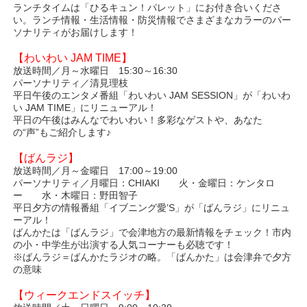
ランチタイムは「ひるキュン！パレット」にお付き合いくださ
い。ランチ情報・生活情報・防災情報でさまざまなカラーのパー
ソナリティがお届けします！
【わいわい JAM TIME】
放送時間／月～水曜日 15:30～16:30
パーソナリティ／清見理枝
平日午後のエンタメ番組「わいわい JAM SESSION」が「わいわ
い JAM TIME」にリニューアル！
平日の午後はみんなでわいわい！多彩なゲストや、あなた
の“声”もご紹介します♪
【ばんラジ】
放送時間／月～金曜日 17:00～19:00
パーソナリティ／月曜日：CHIAKI 火・金曜日：ケンタロ
ー 水・木曜日：野田智子
平日夕方の情報番組「イブニング愛’S」が「ばんラジ」にリニュ
ーアル！
ばんかたは「ばんラジ」で会津地方の最新情報をチェック！市内
の小・中学生が出演する人気コーナーも必聴です！
※ばんラジ＝ばんかたラジオの略。「ばんかた」は会津弁で夕方
の意味
【ウィークエンドスイッチ】