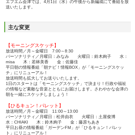
エフエム会津では、4月1日（水）の午後から新編成にて番組を放
送いたします。
主な変更
【モーニングスケッチ】
放送時間／月～金曜日 7:00～8:30
パーソナリティ／月曜日：みなみ 火曜日：鈴木絢子 水：
misa 木：若林美香 金：佐藤佳
平日朝の情報番組「朝ナビ！情報BOX」が「モーニングスケッ
チ」にリニューアル！
放送時間も拡大してお送りいたします。
1日のスタートは「モーニングスケッチ」で決まり！行政や福祉
の情報など素敵な音楽とともにお届けします。さわやかな会津の
朝を一緒にスケッチしましょう！
【ひるキュン！パレット】
放送時間／月～金曜日 11:00～13:00
パーソナリティ／月曜日：松井由衣 火曜日：土屋俊博
水：CHIAKI 木：鈴木絢子 金：藤原ちあき
平日お昼の情報番組「ガーデンFM」が「ひるキュン！パレッ
ト」にリニューアル！