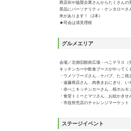
商店街や協賛企業さんからたくさんの
景品にパーソナリティ・ケンタローさん
米があります！（2本）
★司会は清見理枝
グルメエリア
会場／北側旧館前広場・べこテラス（
キッチンカーや飲食ブースがやってく
・ウメツフーズさん…ケバブ、たこ焼
・遠藤商店さん…肉巻きおにぎり、い
・赤べこキッチンカーさん…桜ホルモ
・食堂トミーとマツさん…お絵かきせ
・市役所売店のチャレンジマーケット
ステージイベント