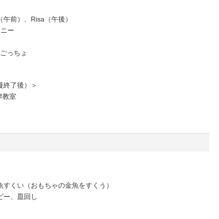
午前）、Risa（午後）
モニー
u＆ごっちょ
）
慢終了後）＞
津教室
魚すくい（おもちゃの金魚をすくう）
ビー、皿回し