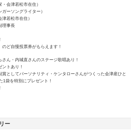
家・会津若松市在住）
ンガーソングライター）
会津若松市在住）
副理事長
！
、のど自慢投票券がもらえます！
らさん・内城直さんのステージ歌唱あり！
ゼントあり！
副賞としてパーソナリティ・ケンタローさんがつくった会津産ひと
した1袋を特別にプレゼント！
！
リー