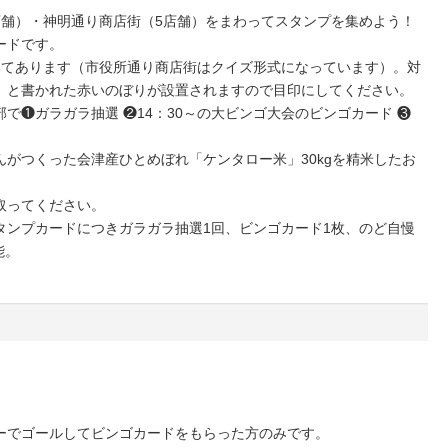
店舗）・神明通り商店街（5店舗）をまわってスタンプを集めよう！
ードです。
いてあります（市役所通り商店街はクイズ形式になっています）。対
」と書かれた赤いのぼりが設置されますので目印にしてください。
で❶ガラガラ抽選 ❷14：30～の大ビンゴ大会のビンゴカード ❸
がつくった会津産ひとめぼれ「ケンタロー米」30kgを精米したお
取ってください。
タンプカードにつきガラガラ抽選1回、ビンゴカード1枚、のど自慢
能。
ーでゴールしてビンゴカードをもらった方のみです。