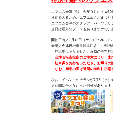
エフエム会津では、今年９月に開局3
性化を図るため、エフエム会津まつり
エフエム会津のスタッフ・パーソナリ
当日は屋外のブースもありますので、
開催日時／7月18日（土）10：30～1
会場／会津若松市役所本庁舎 北側旧
※
駐車場はありません。近隣の有料駐
会津若松市役所のご厚意により、来庁
駐車券をお持ちいただき、お帰りの際
なお、満車の際は近隣の有料駐車場
なお、イベントのチラシが7/15（水
更が間に合わなかった部分があります