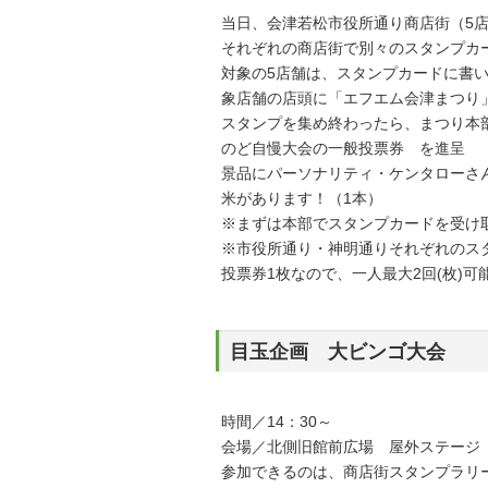
当日、会津若松市役所通り商店街（5
それぞれの商店街で別々のスタンプカ
対象の5店舗は、スタンプカードに書
象店舗の店頭に「エフエム会津まつり
スタンプを集め終わったら、まつり本部
のど自慢大会の一般投票券 を進呈
景品にパーソナリティ・ケンタローさん
米があります！（1本）
※まずは本部でスタンプカードを受け
※市役所通り・神明通りそれぞれのス
投票券1枚なので、一人最大2回(枚)可
目玉企画 大ビンゴ大会
時間／14：30～
会場／北側旧館前広場 屋外ステージ
参加できるのは、商店街スタンプラリ