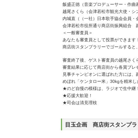
飯盛正徳（音楽プロデューサー・作曲
越尾さくら（会津若松市観光大使・シ
内城直（（一社）日本歌手協会会員・
会津若松市役所通り商店街振興組合 
＜一般審査員＞
あなたも審査員として投票ができます
商店街スタンプラリーでゴールすると
審査終了後、ゲスト審査員の越尾さく
審査結果に応じて商店街から各賞プレ
見事チャンピオンに選ばれた方には、
めぼれ「ケンタロー米」30kgを精米
★のど自慢の模様は、ラジオで生中継
★応援大歓迎！
★司会は清見理枝
目玉企画 商店街スタンプラ