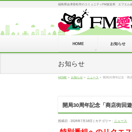
福島県会津若松市のコミュニティFM放送局 エフエム会津 AIZU
HOME
お知らせ
お知らせ
HOME
»
お知らせ
»
ニュース
»
開局30周年記念「商
開局30周年記念「商店街回
投稿日 : 2026年7月18日
カテゴリー :
ニュース
特別番組へのリクエ