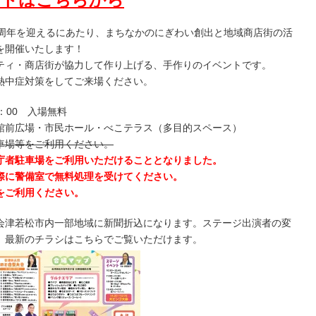
0周年を迎えるにあたり、まちなかのにぎわい創出と地域商店街の活
を開催いたします！
ティ・商店街が協力して作り上げる、手作りのイベントです。
熱中症対策をしてご来場ください。
5：00 入場無料
館前広場・市民ホール・べこテラス（多目的スペース）
車場等をご利用ください。
者駐車場をご利用いただけることとなりました。
に警備室で無料処理を受けてください。
をご利用ください。
）会津若松市内一部地域に新聞折込になります。ステージ出演者の変
。最新のチラシはこちらでご覧いただけます。