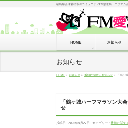
福島県会津若松市のコミュニティFM放送局 エフエム会津 AIZU
HOME
お知らせ
お知らせ
HOME
»
お知らせ
»
番組に関するお知らせ
»
「鶴ヶ
「鶴ヶ城ハーフマラソン大会
せ
投稿日 : 2025年9月27日
カテゴリー :
番組に関す