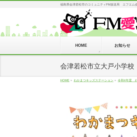
福島県会津若松市のコミュニティFM放送局 エフエム会津 AIZU
HOME
お知らせ
会津若松市立大戸小学校
HOME
»
わかまつキッズステーション
»
令和4年度 