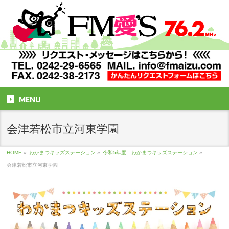
MENU
会津若松市立河東学園
HOME
»
わかまつキッズステーション
»
令和5年度 わかまつキッズステーション
»
会津若松市立河東学園