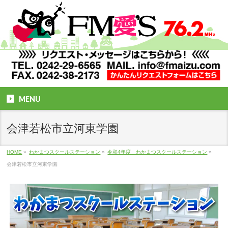
MENU
会津若松市立河東学園
HOME
»
わかまつスクールステーション
»
令和4年度 わかまつスクールステーション
»
会津若松市立河東学園