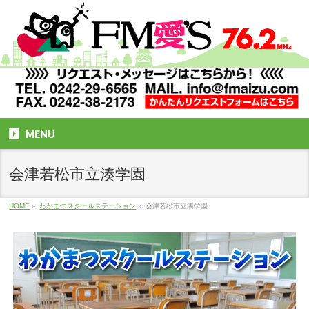
MENU
会津若松市立湊学園
HOME
»
わかまつスクールステーション
»
会津若松市立湊学園