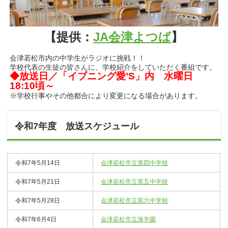
【提供：
JA会津よつば
】
会津若松市内の中学生がラジオに挑戦！！
学校代表の生徒の皆さんに、学校紹介をしていただく番組です。
◆放送日／「イブニング愛’S」内 水曜日
18:10頃～
※学校行事やその他都合により変更になる場合があります。
令和7年度 放送スケジュール
令和7年5月14日
会津若松市立第四中学校
令和7年5月21日
会津若松市立第五中学校
令和7年5月28日
会津若松市立第六中学校
令和7年6月4日
会津若松市立湊学園